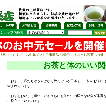
カートの中
お問合わせ
会社概要
お支払方法
発送・送料
ショップ内検索
月8日（土）まで。お中元ギフト目玉商品を2割引に！水出し煎茶も特価
お茶と体のいい関
お茶ー。私たちがさりげなく飲んでいる日本茶。一杯のお茶には
含まれています。
お茶をおいしく頂いているうちにお茶の中の様々な成分が体調を
に役立っているのです。