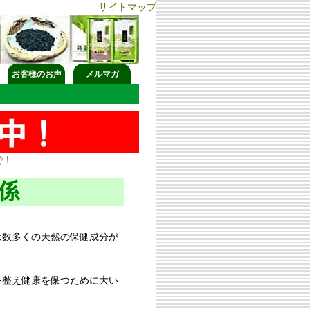
サイトマップ
お客様のお声
メルマガ
で！
係
数多くの天然の保健成分が
整え健康を保つために大い