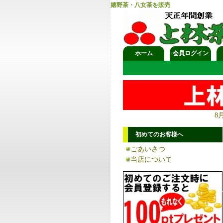
嬉野茶・八女茶を販売
ホーム
会員ログイン
8
初めてのお客様へ
ごあいさつ
当店について