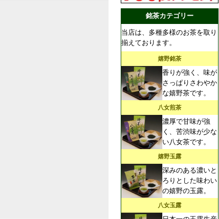
銘茶カテゴリー
当店は、多種多様のお茶を取り
揃えております。
嬉野銘茶
香りが強く、味が
さっぱりさわやか
な嬉野茶です。
八女煎茶
濃厚で甘味が強
く、苦渋味が少な
い八女茶です。
嬉野玉露
深みのある濃いと
ろりとした味わい
の嬉野の玉露。
八女玉露