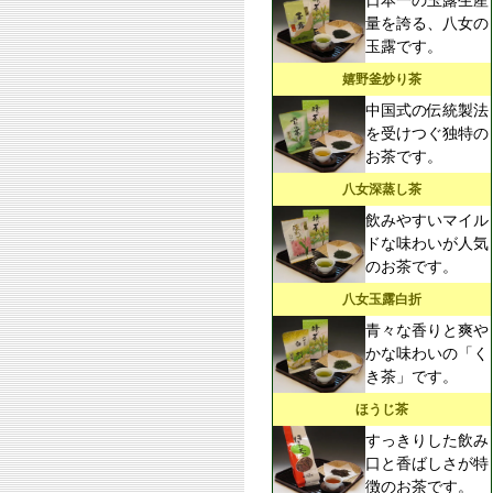
日本一の玉露生産
量を誇る、八女の
玉露です。
嬉野釜炒り茶
中国式の伝統製法
を受けつぐ独特の
お茶です。
八女深蒸し茶
飲みやすいマイル
ドな味わいが人気
のお茶です。
八女玉露白折
青々な香りと爽や
かな味わいの「く
き茶」です。
ほうじ茶
すっきりした飲み
口と香ばしさが特
徴のお茶です。