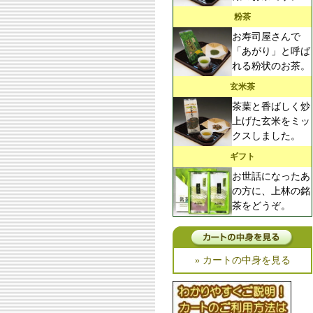
粉茶
お寿司屋さんで
「あがり」と呼ば
れる粉状のお茶。
玄米茶
茶葉と香ばしく炒
上げた玄米をミッ
クスしました。
ギフト
お世話になったあ
の方に、上林の銘
茶をどうぞ。
» カートの中身を見る