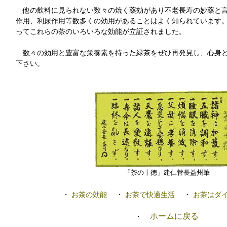
他の飲料に見られない数々の焼く薬効があり不老長寿の妙薬と言
作用、利尿作用等数多くの効用があることはよく知られています
ってこれらの茶のいろいろな効能が立証されました。
数々の効用と豊富な栄養素を持った緑茶をぜひ再発見し、心身と
下さい。
「茶の十徳」建仁菅長益州筆
・
お茶の効能
・
お茶で快適生活
・
お茶はダ
ホームに戻る
・