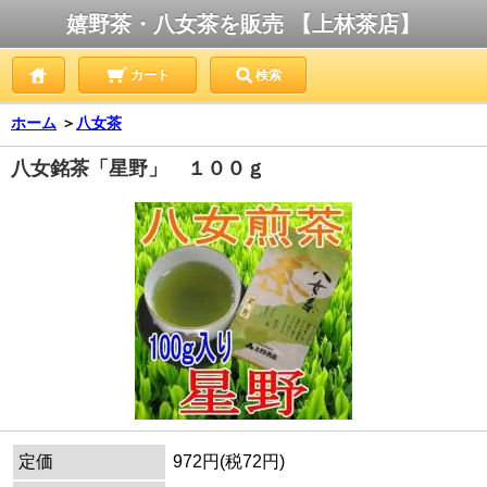
嬉野茶・八女茶を販売 【上林茶店】
カート
検索
ホーム
＞
八女茶
八女銘茶「星野」 １００ｇ
定価
972円(税72円)