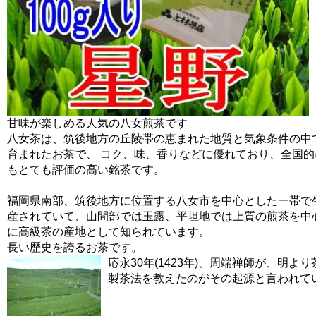
甘味が楽しめる人気の八女煎茶です
八女茶は、筑後地方の丘陵帯の恵まれた地質と気象条件の中
育まれたお茶で、 コク、味、香りなどに優れており、全国的
もとても評価の高い銘茶です。
福岡県南部、筑後地方に位置する八女市を中心とした一帯で
産されていて、山間部では玉露、平坦地では上質の煎茶を中
に高級茶の産地として知られています。
長い歴史を誇るお茶です。
応永30年(1423年)、周端禅師が、明よ
製茶法を教えたのがその起源と言われてい